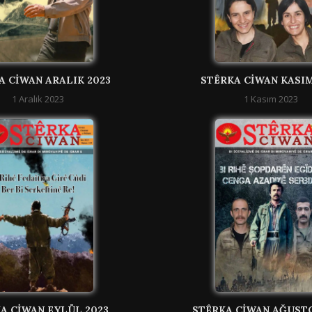
A CIWAN ARALIK 2023
STÊRKA CIWAN KASIM
1 Aralık 2023
1 Kasım 2023
A CIWAN EYLÜL 2023
STÊRKA CIWAN AĞUSTO