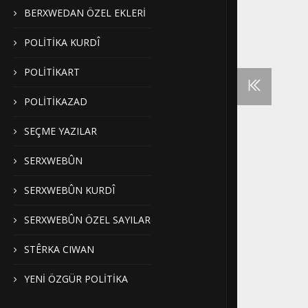
BERXWEDAN ÖZEL EKLERİ
POLİTİKA KURDÎ
POLİTİKART
POLİTİKAZAD
SEÇME YAZILAR
SERXWEBÛN
SERXWEBÛN KURDÎ
SERXWEBÛN ÖZEL SAYILAR
STÊRKA CIWAN
YENİ ÖZGÜR POLİTİKA