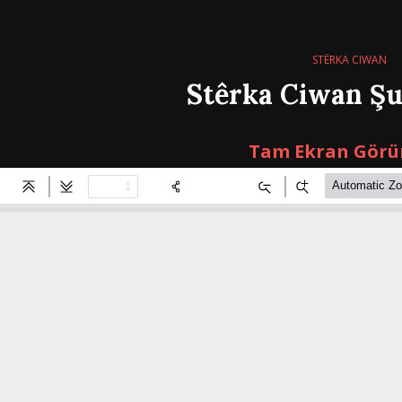
STÊRKA CIWAN
Stêrka Ciwan Şu
Tam Ekran Görü