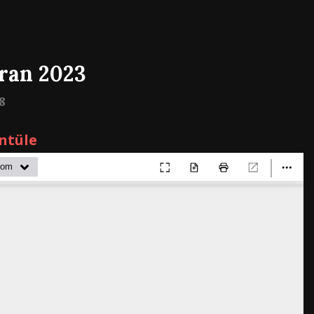
ran 2023
8
ntüle