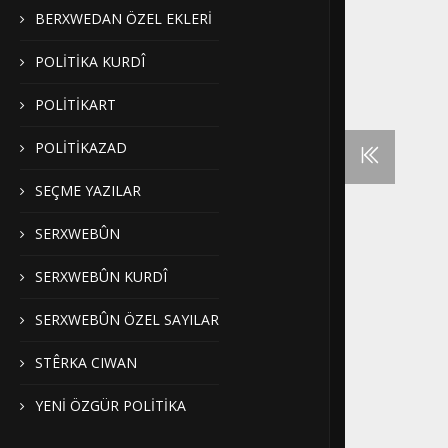
BERXWEDAN ÖZEL EKLERİ
POLİTİKA KURDÎ
POLİTİKART
POLİTİKAZAD
SEÇME YAZILAR
SERXWEBÛN
SERXWEBÛN KURDÎ
SERXWEBÛN ÖZEL SAYILAR
STÊRKA CIWAN
YENİ ÖZGÜR POLİTİKA