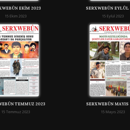
XWEBÛN EKIM 2023
SERXWEBÛN EYLÜL 
15 Ekim 2023
15 Eylül 2023
WEBÛN TEMMUZ 2023
SERXWEBÛN MAYIS 
15 Temmuz 2023
15 Mayıs 2023