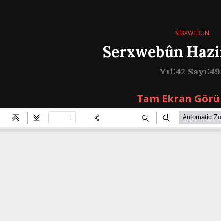
SERXWEBÛN
Serxwebûn Hazi
Yıl:42 Sayı:49
Tam Ekran Görü