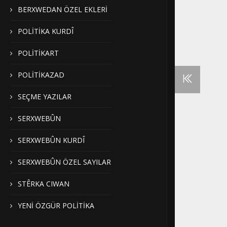
BERXWEDAN ÖZEL EKLERİ
POLİTİKA KURDÎ
POLİTİKART
POLİTİKAZAD
SEÇME YAZILAR
SERXWEBÛN
SERXWEBÛN KURDÎ
SERXWEBÛN ÖZEL SAYILAR
STÊRKA CIWAN
YENİ ÖZGÜR POLİTİKA