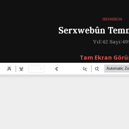
SERXWEBÛN
Serxwebûn Tem
Yıl:42 Sayı:49
Tam Ekran Görü