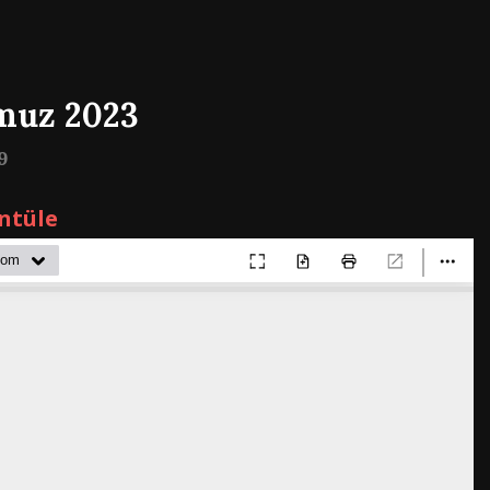
muz 2023
9
ntüle