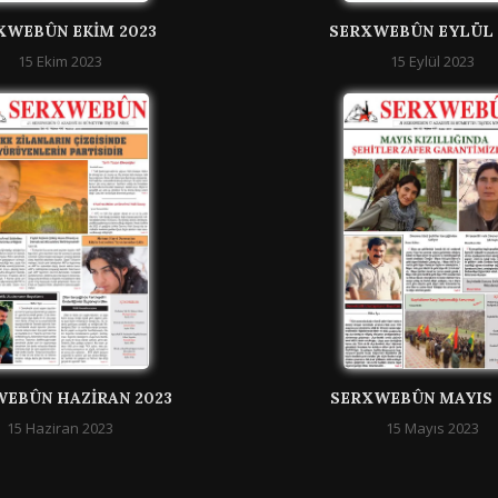
XWEBÛN EKIM 2023
SERXWEBÛN EYLÜL 
15 Ekim 2023
15 Eylül 2023
EBÛN HAZIRAN 2023
SERXWEBÛN MAYIS 
15 Haziran 2023
15 Mayıs 2023